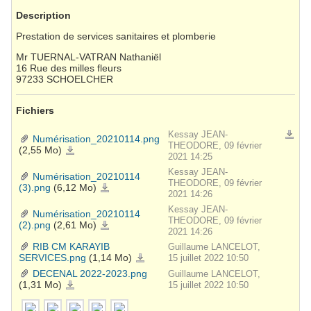
Description
Prestation de services sanitaires et plomberie
Mr TUERNAL-VATRAN Nathaniël
16 Rue des milles fleurs
97233 SCHOELCHER
Fichiers
Kessay JEAN-
Téléch
Numérisation_20210114.png
THEODORE, 09 février
(2,55 Mo)
Numérisation_20210114.png
2021 14:25
Kessay JEAN-
Numérisation_20210114
THEODORE, 09 février
(3).png
(6,12 Mo)
Numérisation_20210114
(3).png
2021 14:26
Kessay JEAN-
Numérisation_20210114
THEODORE, 09 février
(2).png
(2,61 Mo)
Numérisation_20210114
(2).png
2021 14:26
RIB CM KARAYIB
Guillaume LANCELOT,
SERVICES.png
(1,14 Mo)
RIB
15 juillet 2022 10:50
CM
KARAYIB
DECENAL 2022-2023.png
Guillaume LANCELOT,
SERVICES.png
(1,31 Mo)
DECENAL
15 juillet 2022 10:50
2022-
2023.png