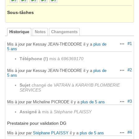
Sous-tâches
Historique
Notes
Changements
#1
Mis à jour par Kessay JEAN-THEODORE il y a
plus de
Actions
5 ans
Téléphone (!)
mis à
696369170
#2
Mis à jour par Kessay JEAN-THEODORE il y a
plus de
Actions
5 ans
Sujet
changé de
VATRAN
à
KARAYIB PLOMBERIE
SERVICES
#3
Mis à jour par Micheline PICRODE il y a
plus de 5 ans
Actions
Assigné à
mis à
Stéphane PLAISSY
Prestataire pour validation DG
#4
Mis à jour par
Stéphane PLAISSY
il y a
plus de 5 ans
Actions