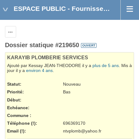
ESPACE PUBLIC - Fournisseurs martinique
Actions
Dossier statique #219650
OUVERT
KARAYIB PLOMBERIE SERVICES
Ajouté par Kessay JEAN-THEODORE il y a
plus de 5 ans
. Mis à
jour il y a
environ 4 ans
.
Statut:
Nouveau
Priorité:
Bas
Début:
Echéance:
Commune
:
Téléphone (!)
:
696369170
Email (!)
:
ntvplomb@yahoo.fr