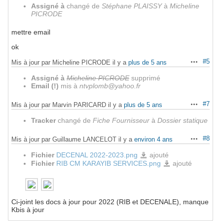
Assigné à
changé de
Stéphane PLAISSY
à
Micheline
PICRODE
mettre email
ok
#5
Mis à jour par Micheline PICRODE il y a
plus de 5 ans
Actions
Assigné à
Micheline PICRODE
supprimé
Email (!)
mis à
ntvplomb@yahoo.fr
#7
Mis à jour par Marvin PARICARD il y a
plus de 5 ans
Actions
Tracker
changé de
Fiche Fournisseur
à
Dossier statique
#8
Mis à jour par Guillaume LANCELOT il y a
environ 4 ans
Actions
Fichier
DECENAL 2022-2023.png
ajouté
DECENAL
2022-
Fichier
RIB CM KARAYIB SERVICES.png
ajouté
RIB
2023.png
CM
KARAYIB
SERVICES.png
Ci-joint les docs à jour pour 2022 (RIB et DECENALE), manque
Kbis à jour