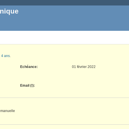
inique
e 4 ans
.
Echéance:
01 février 2022
Email (!)
:
u manuelle