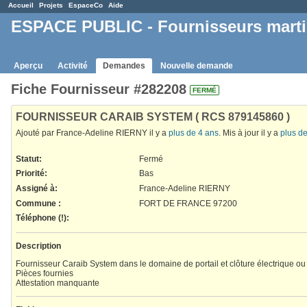
Accueil
Projets
EspaceCo
Aide
ESPACE PUBLIC - Fournisseurs mart
Aperçu
Activité
Demandes
Nouvelle demande
Fiche Fournisseur #282208
FERMÉ
FOURNISSEUR CARAIB SYSTEM ( RCS 879145860 )
Ajouté par France-Adeline RIERNY il y a
plus de 4 ans
. Mis à jour il y a
plus d
Statut:
Fermé
Priorité:
Bas
Assigné à:
France-Adeline RIERNY
Commune
:
FORT DE FRANCE 97200
Téléphone (!)
:
Description
Fournisseur Caraib System dans le domaine de portail et clôture électrique o
Pièces fournies
Attestation manquante