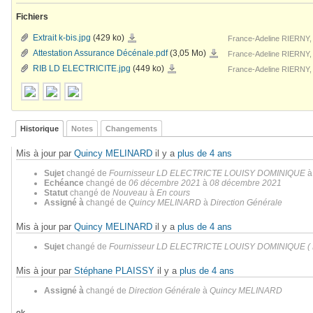
Fichiers
Extrait
Extrait k-bis.jpg
(429 ko)
France-Adeline RIERNY,
k-
bis.jpg
Attestation
Attestation Assurance Décénale.pdf
(3,05 Mo)
France-Adeline RIERNY,
Assurance
Décénale.pdf
RIB
RIB LD ELECTRICITE.jpg
(449 ko)
France-Adeline RIERNY,
LD
ELECTRICITE.jpg
Historique
Notes
Changements
Mis à jour par
Quincy MELINARD
il y a
plus de 4 ans
Sujet
changé de
Fournisseur LD ELECTRICTE LOUISY DOMINIQUE
Echéance
changé de
06 décembre 2021
à
08 décembre 2021
Statut
changé de
Nouveau
à
En cours
Assigné à
changé de
Quincy MELINARD
à
Direction Générale
Mis à jour par
Quincy MELINARD
il y a
plus de 4 ans
Sujet
changé de
Fournisseur LD ELECTRICTE LOUISY DOMINIQUE (
Mis à jour par
Stéphane PLAISSY
il y a
plus de 4 ans
Assigné à
changé de
Direction Générale
à
Quincy MELINARD