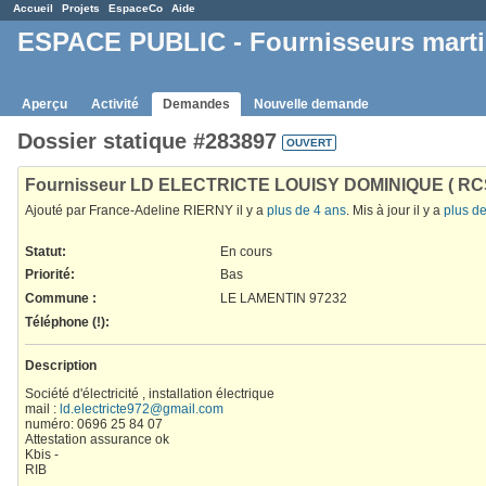
Accueil
Projets
EspaceCo
Aide
ESPACE PUBLIC - Fournisseurs mart
Aperçu
Activité
Demandes
Nouvelle demande
Dossier statique #283897
OUVERT
Fournisseur LD ELECTRICTE LOUISY DOMINIQUE ( RC
Ajouté par France-Adeline RIERNY il y a
plus de 4 ans
. Mis à jour il y a
plus d
Statut:
En cours
Priorité:
Bas
Commune
:
LE LAMENTIN 97232
Téléphone (!)
:
Description
Société d'électricité , installation électrique
mail :
ld.electricte972@gmail.com
numéro: 0696 25 84 07
Attestation assurance ok
Kbis -
RIB