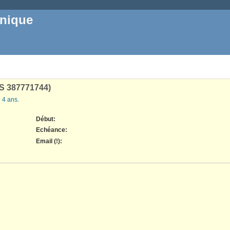
inique
S 387771744)
e 4 ans
.
Début:
Echéance:
Email (!)
: