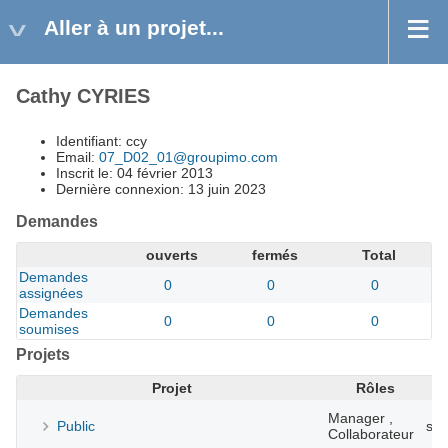
Aller à un projet...
Cathy CYRIES
Identifiant: ccy
Email:
07_D02_01@groupimo.com
Inscrit le: 04 février 2013
Dernière connexion: 13 juin 2023
Demandes
ouverts
fermés
Total
Demandes
0
0
0
assignées
Demandes
0
0
0
soumises
Projets
Projet
Rôles
In
Manager ,
Public
se
Collaborateur