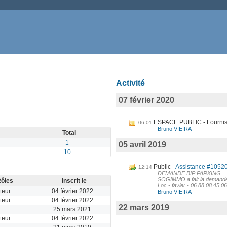
Activité
07 février 2020
ESPACE PUBLIC - Fournis
06:01
Bruno VIEIRA
Total
1
05 avril 2019
10
Public
Assistance #1052
12:14
DEMANDE BIP PARKING
SOGIMMO a fait la demande
ôles
Inscrit le
Loc - favier - 06 88 08 45 06
teur
04 février 2022
Bruno VIEIRA
teur
04 février 2022
22 mars 2019
25 mars 2021
teur
04 février 2022