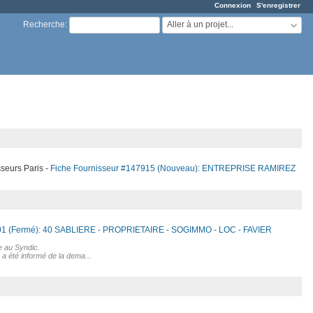
Connexion
S'enregistrer
Aller à un projet...
Recherche
:
seurs Paris
Fiche Fournisseur #147915 (Nouveau): ENTREPRISE RAMIREZ
01 (Fermé): 40 SABLIERE - PROPRIETAIRE - SOGIMMO - LOC - FAVIER
 au Syndic.
 a été informé de la dema...