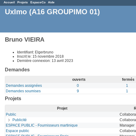
Accueil
Projets
EspaceCo
Aide
UxImo (A16 GROUPIMO 01)
Bruno VIEIRA
Identifiant: Elgerbruno
Inscrit le: 15 novembre 2018
Dernière connexion: 13 avril 2023
Demandes
ouverts
fermés
Demandes assignées
0
1
Demandes soumises
9
1
Projets
Projet
R
Public
Collabora
Publicité
Collabora
ESPACE PUBLIC - Fournisseurs martinique
Manager
Espace public
Collabora