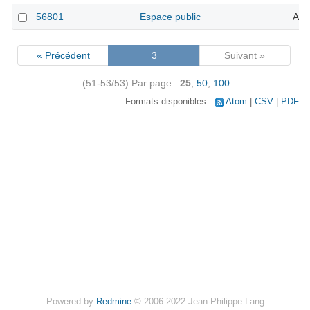
56801
Espace public
Ano
« Précédent
3
Suivant »
(51-53/53)
Par page :
25
,
50
,
100
Formats disponibles :
Atom
CSV
PDF
Powered by
Redmine
© 2006-2022 Jean-Philippe Lang