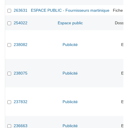
263631
ESPACE PUBLIC - Fournisseurs martinique
Fiche F
254022
Espace public
Dossier
238082
Publicité
Evo
238075
Publicité
Evo
237832
Publicité
Evo
236663
Publicité
Evo